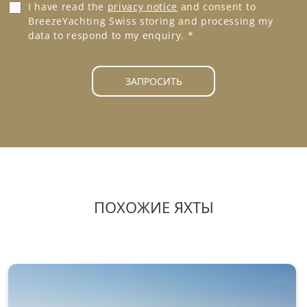
о
G
I have read the
privacy notice
and consent to
н
D
BreezeYachting Swiss storing and processing my
*
P
data to respond to my enquiry.
*
R
A
g
ЗАПРОСИТЬ
r
e
e
m
e
n
t
*
ПОХОЖИЕ ЯХТЫ