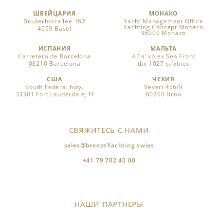
ШВЕЙЦАРИЯ
МОНАКО
Bruderholzallee 162
Yacht Management Office
Yachting Concept Monaco
4059 Basel
98000 Monaco
ИСПАНИЯ
МАЛЬТА
Carretera de Barcelona
4 Ta’ xbiex Sea Front
08210 Barcelona
tbx 1027 ta’xbiex
США
ЧЕХИЯ
South Federal hwy.
Veveri 456/9
33301 Fort Lauderdale, Fl
60200 Brno
СВЯЖИТЕСЬ С НАМИ
sales@breezeYachting.swiss
+41 79 702 40 00
НАШИ ПАРТНЕРЫ