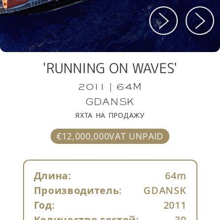
'RUNNING ON WAVES'
2011 | 64M
GDANSK
ЯХТА НА ПРОДАЖУ
€12,000,000VAT UNPAID
Длина:
64m
Производитель:
GDANSK
Год:
2011
Количество гостей:
39