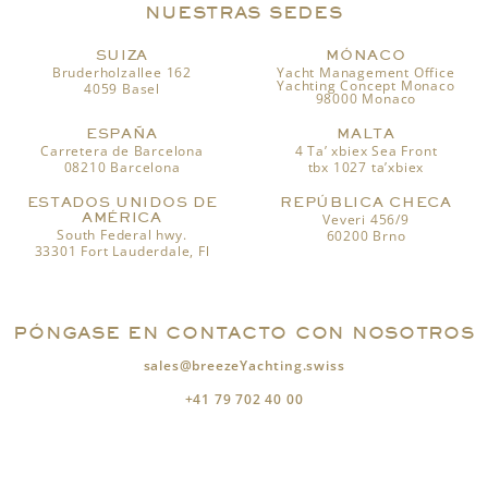
NUESTRAS SEDES
SUIZA
MÓNACO
Bruderholzallee 162
Yacht Management Office
Yachting Concept Monaco
4059 Basel
98000 Monaco
ESPAÑA
MALTA
Carretera de Barcelona
4 Ta’ xbiex Sea Front
08210 Barcelona
tbx 1027 ta’xbiex
ESTADOS UNIDOS DE
REPÚBLICA CHECA
AMÉRICA
Veveri 456/9
South Federal hwy.
60200 Brno
33301 Fort Lauderdale, Fl
PÓNGASE EN CONTACTO CON NOSOTROS
sales@breezeYachting.swiss
+41 79 702 40 00