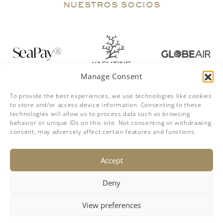
NUESTROS SOCIOS
Manage Consent
To provide the best experiences, we use technologies like cookies
to store and/or access device information. Consenting to these
technologies will allow us to process data such as browsing
behavior or unique IDs on this site. Not consenting or withdrawing
consent, may adversely affect certain features and functions.
DESCARGO DE RESPONSABILIDAD
Accept
La empresa ofrece los detalles de este buque de buena fe, pero
no puede garantizar o asegurar la exactitud de esta información
ni garantizar el estado de la embarcación. Un comprador debe
instruir a sus agentes, o sus peritos, para investigar tales detalles
Deny
como el comprador desea validado. Esta embarcación se ofrece
sujeta a venta previa, cambio de precio o retirada sin previo
aviso.
View preferences
Este sitio no es parte del sitio web de Facebook o Facebook inc.
Además, este sitio no está respaldado por Facebook de ninguna
manera. Facebook es una marca comercial de Facebook, Inc.