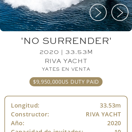
'NO SURRENDER'
2020 | 33.53M
RIVA YACHT
YATES EN VENTA
$9,950,000US DUTY PAID
Longitud:
33.53m
Constructor:
RIVA YACHT
Año:
2020
Capacidad de invitados:
10