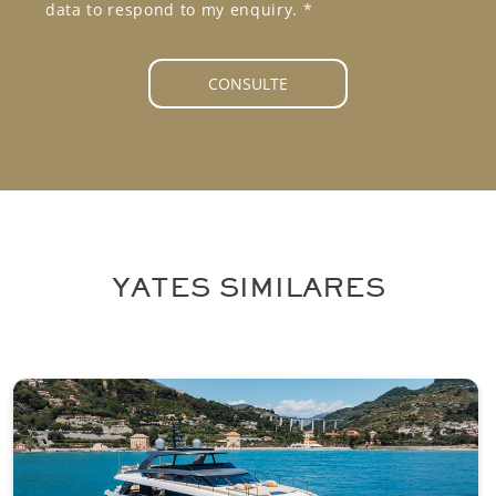
P
data to respond to my enquiry.
*
R
A
g
CONSULTE
r
e
e
m
e
n
t
*
YATES SIMILARES