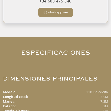
+34 603 475 840
whatsapp me
ESPECIFICACIONES
DIMENSIONES PRINCIPALES
Modelo:
110 DolceVita
Longitud total:
33.5M
Manga:
7.3M
Calado:
2M
Tonelaje bruto:
219