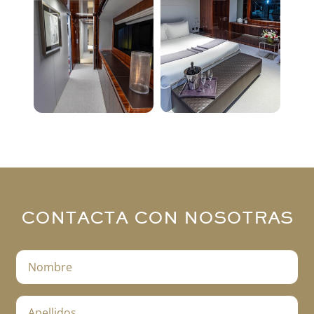
CONTACTA CON NOSOTRAS
N
o
m
b
A