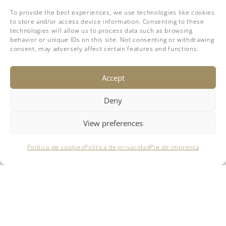
Nos centramos en crear la cultura de equipo
To provide the best experiences, we use technologies like cookies
adecuada. Una que permita a cada miembro
to store and/or access device information. Consenting to these
technologies will allow us to process data such as browsing
del equipo crecer y ofrecer a nuestros clientes
behavior or unique IDs on this site. Not consenting or withdrawing
un asesoramiento honesto, un trabajo
consent, may adversely affect certain features and functions.
diligente y una relación fácil y duradera.
Nuestra cultura y nuestros valores basados en
Accept
Suiza marcan la diferencia.
Deny
→ Somos breezeYachting.swiss
View preferences
Política de cookies
Política de privacidad
Pie de imprenta
DESCUBRE NUESTRA
SELECCIÓN DE YATES EN
VENTA