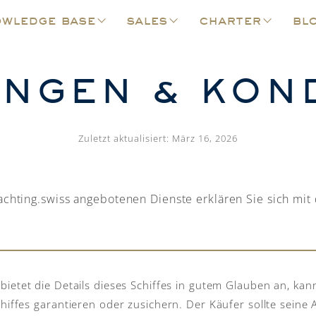
wledge base
sales
charter
bl
NGEN & KON
Zuletzt aktualisiert: März 16, 2026
achting.swiss angebotenen Dienste erklären Sie sich mi
tet die Details dieses Schiffes in gutem Glauben an, kann
iffes garantieren oder zusichern. Der Käufer sollte seine