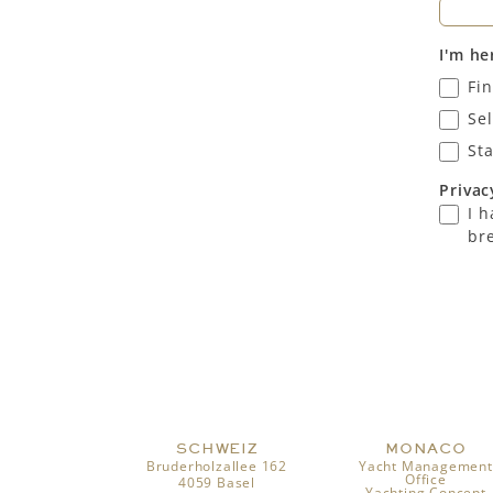
I'm he
Fi
Sel
St
Priva
I 
br
SCHWEIZ
MONACO
Bruderholzallee 162
Yacht Management
Office
4059 Basel
Yachting Concept