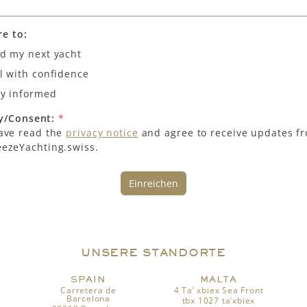
re to:
nd my next yacht
l with confidence
ay informed
cy/Consent:
*
have read the
privacy notice
and agree to receive updates f
eezeYachting.swiss.
Einreichen
UNSERE STANDORTE
SPAIN
MALTA
Carretera de
4 Ta’ xbiex Sea Front
Barcelona
tbx 1027 ta’xbiex