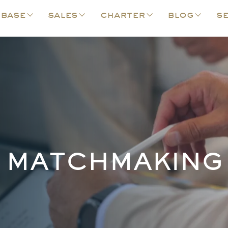
 base
sales
charter
blog
se
MATCHMAKING