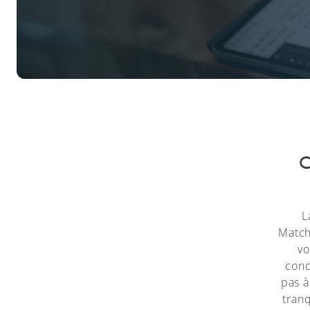
C
L
Matchm
vo
conc
pas à
tranq