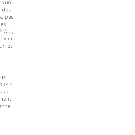
es un
é des
ez pas
les
? Oui,
et vous
ur les
ous
aux ?
 vos
mment
ienne