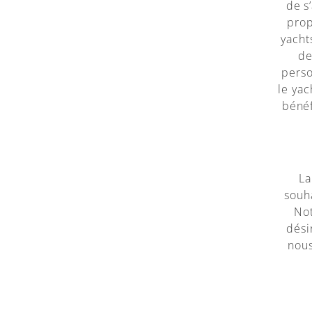
de s
prop
yacht
de
perso
le yac
bénéf
La
souh
Not
dési
nous