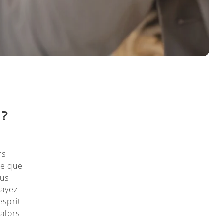
 ?
rs
 ce que
ous
’ayez
esprit
 alors