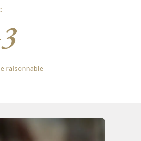
:
3
ce raisonnable