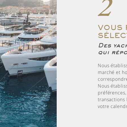
2
VOUS 
SÉLEC
Des yach
qui rép
Nous établis
marché et ho
correspondre
Nous établiss
préférences,
transactions
votre calendr