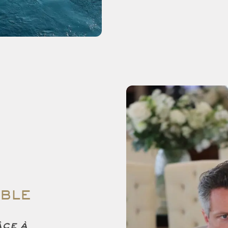
ABLE
âce à