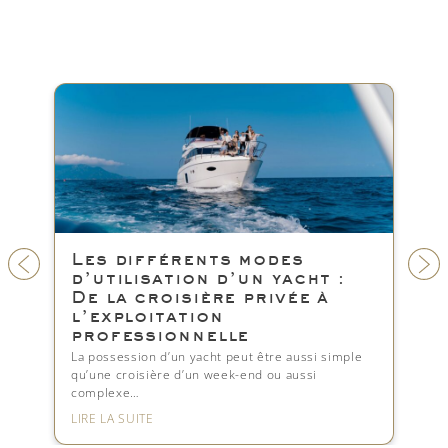
s
La location peut-elle
cht :
vraiment compenser les
ée à
coûts de possession d’un
yacht ?
La location de votre yacht peut réduire
considérablement les coûts de propriété, mais
aussi simple
quel revenu…
ussi
LIRE LA SUITE