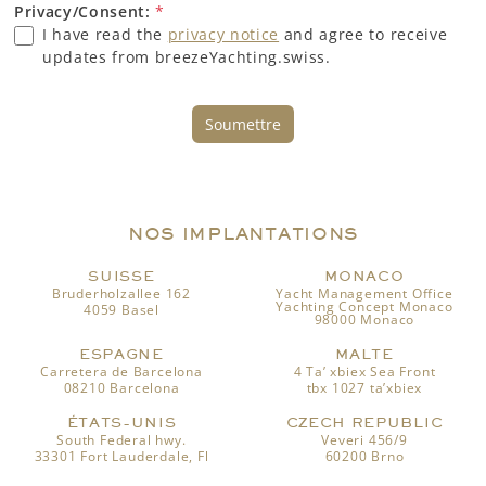
Privacy/Consent:
*
I have read the
privacy notice
and agree to receive
updates from breezeYachting.swiss.
Soumettre
NOS IMPLANTATIONS
SUISSE
MONACO
Bruderholzallee 162
Yacht Management Office
Yachting Concept Monaco
4059 Basel
98000 Monaco
ESPAGNE
MALTE
Carretera de Barcelona
4 Ta’ xbiex Sea Front
08210 Barcelona
tbx 1027 ta’xbiex
ÉTATS-UNIS
CZECH REPUBLIC
South Federal hwy.
Veveri 456/9
33301 Fort Lauderdale, Fl
60200 Brno